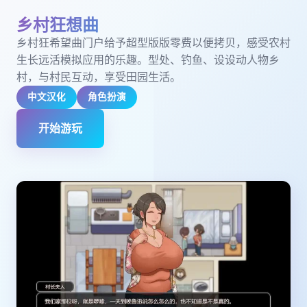
乡村狂想曲
乡村狂希望曲门户给予超型版版零费以便拷贝，感受农村
生长远活模拟应用的乐趣。型处、钓鱼、设设动人物乡
村，与村民互动，享受田园生活。
中文汉化
角色扮演
开始游玩